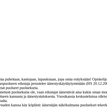
omia puheitaan, kantojaan, lupauksiaan, jopa omia esityksiään! Opiskelij
tuspuolueen edustaja perustelee äänestyskäyttäytymistään (HS 20.12.2006)
mmat puolueet puoluekuria.
unnetusti puoluekuria ole, vaan edustajat äänestävät aina kukin oman m
uolueen kannasta ja äänestystuloksesta. Vuosikausia keskusteluissa ollei
nalta.
avuuden kanssa käy köplästi: äänestäjän näkökulmasta puoluekuri teke