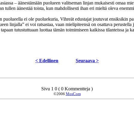
ukiasiassa – äänestämään puolueen valitseman linjan mukaisesti omaa mi
kan tullen äänestää toista, kun mahdollisesti ihan eri mieltä oleva enem
 puolueella ei ole puoluekuria, Vihreät edustajat joutuvat ensiksikin pa
linjalla” ei voi ratsastaa, vaan mielipiteensä on osattava perustella ja
tapaan tutustuttuaan luottaa tämän toimimiseen kaikissa tilanteissa ja 
< Edellinen
Seuraava >
Sivu 1 0 ( 0 Kommentteja )
©2006
MosCom