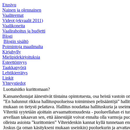
Etusivu
Nainen ja olennainen
Vaaliteemat
Videot (ekvaalit 2011)
Vaalikoneita
Vaalirahoitus ja budjetti
Blogi
Blogin sisältö
Poimintoja maailmalta
Kirjahylly
Mielipidekirjoituksia
Esteettömyys
Taakkapyörä
Lehtikierrätys
Linkit
Yhteystiedot
Luottaisitko kurittomaan?
Kansanedustajat äänestivät tiistaina opintotuesta, osa heistä vastoin 
”En halunnut rikkoa hallituspuolueissa toimimisen pelisääntöjä” halli
mukaan on tietysti pelattava. Hallitus noudattaa hallituskuria ja usei
Vihreitä syytetään ajoittain arvaamattomuudesta - puolueellahan ei t
arvellaan takaavan sen, että äänestäjät voivat ennalta olla varmoja p
olleista asioista ”kurittomien” Vihreidenkin kannat kyllä tunnetaan en
Joskus (ja oman käsitykseni mukaan useinkin) puoluekurin ja arvatt