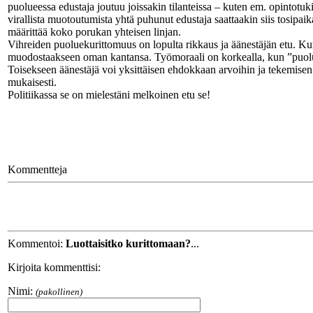
puolueessa edustaja joutuu joissakin tilanteissa – kuten em. opintot
virallista muotoutumista yhtä puhunut edustaja saattaakin siis tosipai
määrittää koko porukan yhteisen linjan.
Vihreiden puoluekurittomuus on lopulta rikkaus ja äänestäjän etu. Kun
muodostaakseen oman kantansa. Työmoraali on korkealla, kun ”puolueen 
Toisekseen äänestäjä voi yksittäisen ehdokkaan arvoihin ja tekemisen 
mukaisesti.
Politiikassa se on mielestäni melkoinen etu se!
Kommentteja
Kommentoi:
Luottaisitko kurittomaan?
...
Kirjoita kommenttisi:
Nimi:
(pakollinen)