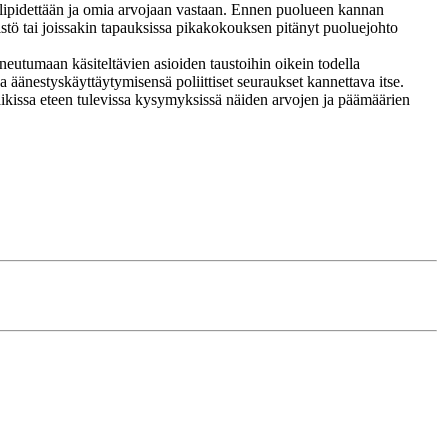
elipidettään ja omia arvojaan vastaan. Ennen puolueen kannan
mistö tai joissakin tapauksissa pikakokouksen pitänyt puoluejohto
neutumaan käsiteltävien asioiden taustoihin oikein todella
 äänestyskäyttäytymisensä poliittiset seuraukset kannettava itse.
kaikissa eteen tulevissa kysymyksissä näiden arvojen ja päämäärien