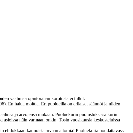
oiden vaatimaa opintorahan korotusta ei tullut.
. En halua moittia. Eri puolueilla on erilaiset säännöt ja niiden
oraalinsa ja arvojensa mukaan. Puoluekurin puolustuksissa kurin
ssa asioissa näin varmaan onkin. Tosin vuosikausia keskusteluissa
ekin ehdokkaan kannoista arvaamattomia! Puoluekuria noudattavassa