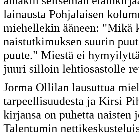
ainakin seitsemän eläinkir
lainausta Pohjalaisen kolumni
miehellekin ääneen: "Mikä k
naistutkimuksen suurin puu
puute." Miestä ei hymyilytt
juuri silloin lehtiosastolle 
Jorma Ollilan lausuttua miel
tarpeellisuudesta ja Kirsi Pih
kirjansa on puhetta naisten j
Talentumin nettikeskusteluiss