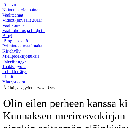
Etusivu
Nainen ja olennainen
Vaaliteemat
Videot (ekvaalit 2011)
Vaalikoneita
Vaalirahoitus ja budjetti
Blogi
Blogin sisältö
Poimintoja maailmalta
Kirjahylly
Mielipidekirjoituksia
Esteettömyys
Taakkapyörä
Lehtikierrätys
Linkit
Yhteystiedot
Älähdys isyyden arvostuksesta
Olin eilen perheen kanssa ki
Kunnaksen merirosvokirjan 