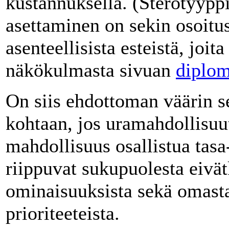
kustannuksella. (Sterotyypp
asettaminen on sekin osoitu
asenteellisista esteistä, joi
näkökulmasta sivuan
diplom
On siis ehdottoman väärin se
kohtaan, jos uramahdollisuu
mahdollisuus osallistua tasa
riippuvat sukupuolesta eivätk
ominaisuuksista sekä omasta
prioriteeteista.