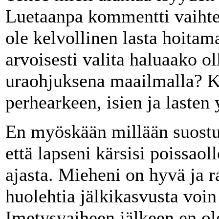
Luetaanpa kommentti vaihte
ole kelvollinen lasta hoitam
arvoisesti valita haluaako ol
uraohjuksena maailmalla? Ku
perhearkeen, isien ja lasten 
En myöskään millään suostu
että lapseni kärsisi poissaol
ajasta. Mieheni on hyvä ja 
huolehtia jälkikasvusta voin 
Imetysvaiheen jälkeen en ol