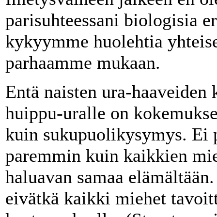
parisuhteessani biologisia er
kykyymme huolehtia yhteise
parhaamme mukaan.
Entä naisten ura-haaveiden 
huippu-uralle on kokemuks
kuin sukupuolikysymys. Ei p
paremmin kuin kaikkien mie
haluavan samaa elämältään. K
eivätkä kaikki miehet tavoit