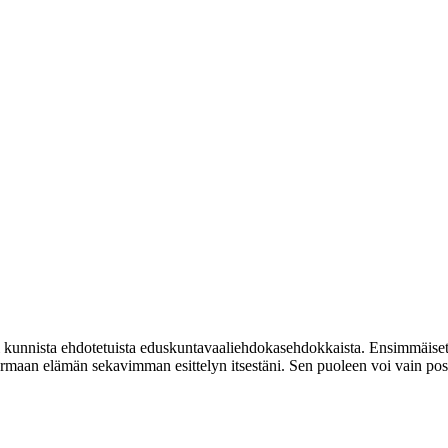
 kunnista ehdotetuista eduskuntavaaliehdokasehdokkaista. Ensimmäiset T
armaan elämän sekavimman esittelyn itsestäni. Sen puoleen voi vain posit