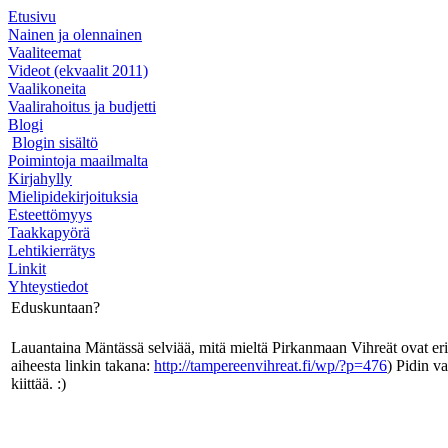
Etusivu
Nainen ja olennainen
Vaaliteemat
Videot (ekvaalit 2011)
Vaalikoneita
Vaalirahoitus ja budjetti
Blogi
Blogin sisältö
Poimintoja maailmalta
Kirjahylly
Mielipidekirjoituksia
Esteettömyys
Taakkapyörä
Lehtikierrätys
Linkit
Yhteystiedot
Eduskuntaan?
Lauantaina Mäntässä selviää, mitä mieltä Pirkanmaan Vihreät ovat eri
aiheesta linkin takana:
http://tampereenvihreat.fi/wp/?p=476
) Pidin v
kiittää. :)