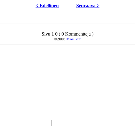
< Edellinen
Seuraava >
Sivu 1 0 ( 0 Kommentteja )
©2006
MosCom