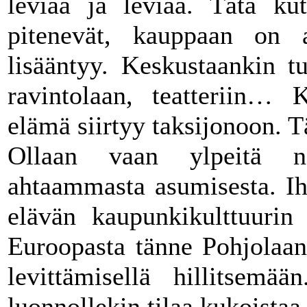
leviää ja leviää. Tätä kut
pitenevät, kauppaan on a
lisääntyy. Keskustaankin tu
ravintolaan, teatteriin… 
elämä siirtyy taksijonoon. T
Ollaan vaan ylpeitä n
ahtaammasta asumisesta. Ihm
elävän kaupunkikulttuurin
Euroopasta tänne Pohjolaan,
levittämisellä hillitsem
luonnollekin tilaa kukoistaa