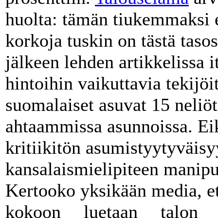
huolta: tämän tiukemmaksi e
korkoja tuskin on tästä taso
jälkeen lehden artikkelissa 
hintoihin vaikuttavia tekijöit
suomalaiset asuvat 15 neli
ahtaammissa asunnoissa. Eik
kritiikitön asumistyytyväisy
kansalaismielipiteen manip
Kertooko yksikään media, e
kokoon luetaan talon rap