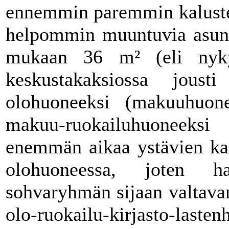
ennemmin paremmin kalustet
helpommin muuntuvia asun
mukaan 36 m² (eli nykym
keskustakaksiossa jous
olohuoneeksi (makuuhuone 
makuu-ruokailuhuoneeks
enemmän aikaa ystävien kan
olohuoneessa, joten 
sohvaryhmän sijaan valtava
olo-ruokailu-kirjasto-la