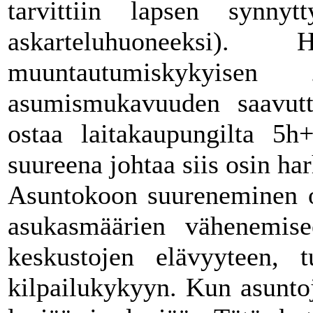
tarvittiin lapsen synnyt
askarteluhuoneeksi).
muuntautumiskykyisen 
asumismukavuuden saavutt
ostaa laitakaupungilta 5h
suureena johtaa siis osin ha
Asuntokoon suureneminen on
asukasmäärien vähenemisee
keskustojen elävyyteen, tu
kilpailukykyyn. Kun asuntoj