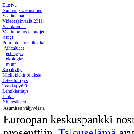
Etusivu
Nainen ja olennainen
Vaaliteemat
Videot (ekvaalit 2011)
Vaalikoneita
Vaalirahoitus ja budjetti
Blogi
Poimintoja maailmalta
Aihealueet
eettisyys:
ekologia:
muut:
Kirjahylly
Mielipidekirjoituksia
Esteettömyys
Taakkapyörä
Lehtikierrätys
Linkit
Yhteystiedot
Asumisen väljyydestä
Euroopan keskuspankki nosti
prosenttiin.
Talouselämä
arve