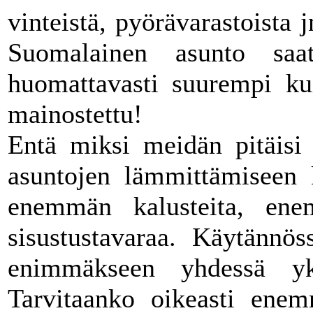
vinteistä, pyörävarastoista j
Suomalainen asunto saatt
huomattavasti suurempi ku
mainostettu!
Entä miksi meidän pitäisi
asuntojen lämmittämiseen k
enemmän kalusteita, ene
sisustustavaraa. Käytännös
enimmäkseen yhdessä yk
Tarvitaanko oikeasti enem