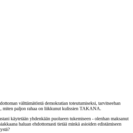
ehdottoman välttämätöntä demokratian toteutumiseksi, tarvitseehan
itä, miten paljon rahaa on liikkunut kulissien TAKANA.
maksustani käytetään yhdenkään puolueen tukemiseen - olenhan maksanut
iakkaana haluan ehdottomasti tietää minkä asioiden edistämiseen
tystä?