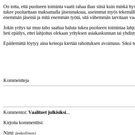
On totta, että puolueen toiminta vaatii rahaa ihan siinä kuin minkä hy
tukee puoluettaan maksamalla jäsenmaksua, useimmat myös tekemällä va
enemmän jäseniä ja mitä enemmän työtä, sitä vähemmän tarvitaan vaal
Jokin yritys tai muu taho saattaa haluta tukea puolueen toimintaa lahjoi
heti epäilys, ettei lahjoitus olekaan yrityksen asiakaskunnan tai yhdisty
Epäilemättä löytyy aina keinoja kiertää rahoituksen avoimuus. Siksi 
Kommentteja
Kommentoi:
Vaalituet julkisiksi
...
Kirjoita kommenttisi:
Nimi:
(pakollinen)