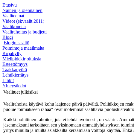
Etusivu
Nainen ja olennainen
Vaaliteemat
Videot (ekvaalit 2011)
Vaalikoneita
Vaalirahoitus ja budjetti
Blogi
Blogin sisältö
Poimintoja maailmalta
Kirjahylly
Mielipidekirjoituksia
Esteettömyys
Taakkapyörä
Lehtikierrätys
Linkit
Yhteystiedot
Vaalituet julkisiksi
Vaalirahoista käytävä kohu laajenee päivä päivältä. Poliitikkojen rea
puolue toimiakseen rahaa" ovat molemmat säälittäviä puolustusreaktio
Kaikki poliittinen rahoitus, jota ei tehdä avoimesti, on väärin. Amma
jäsenmaksuni tarkoittaen sen yksinomaan ammattiyhdistyksen toimint
yritys minulta ja muilta asiakkailta keräämiään voittoja käyttää. Ehkä 