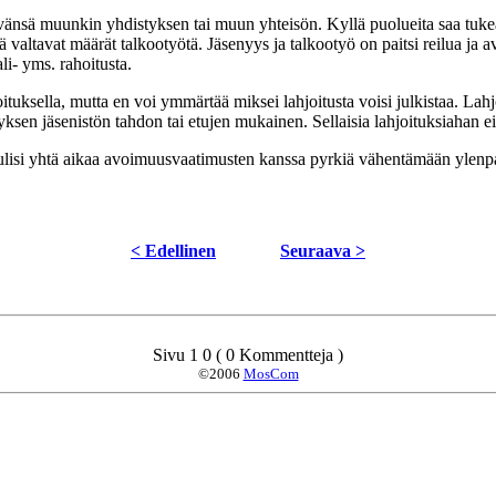
vänsä muunkin yhdistyksen tai muun yhteisön. Kyllä puolueita saa tukea,
ltavat määrät talkootyötä. Jäsenyys ja talkootyö on paitsi reilua ja 
i- yms. rahoitusta.
tuksella, mutta en voi ymmärtää miksei lahjoitusta voisi julkistaa. Lahjo
ksen jäsenistön tahdon tai etujen mukainen. Sellaisia lahjoituksiahan ei pit
tulisi yhtä aikaa avoimuusvaatimusten kanssa pyrkiä vähentämään ylenpal
< Edellinen
Seuraava >
Sivu 1 0 ( 0 Kommentteja )
©2006
MosCom