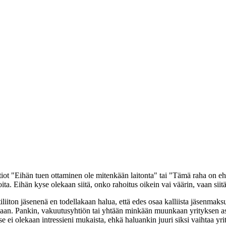
ktiot "Eihän tuen ottaminen ole mitenkään laitonta" tai "Tämä raha on 
ita. Eihän kyse olekaan siitä, onko rahoitus oikein vai väärin, vaan si
ttiliiton jäsenenä en todellakaan halua, että edes osaa kalliista jäsen
aan. Pankin, vakuutusyhtiön tai yhtään minkään muunkaan yrityksen as
se ei olekaan intressieni mukaista, ehkä haluankin juuri siksi vaihtaa yri