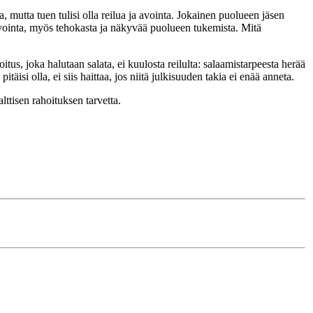
 mutta tuen tulisi olla reilua ja avointa. Jokainen puolueen jäsen
avointa, myös tehokasta ja näkyvää puolueen tukemista. Mitä
itus, joka halutaan salata, ei kuulosta reilulta: salaamistarpeesta herää
äisi olla, ei siis haittaa, jos niitä julkisuuden takia ei enää anneta.
ttisen rahoituksen tarvetta.