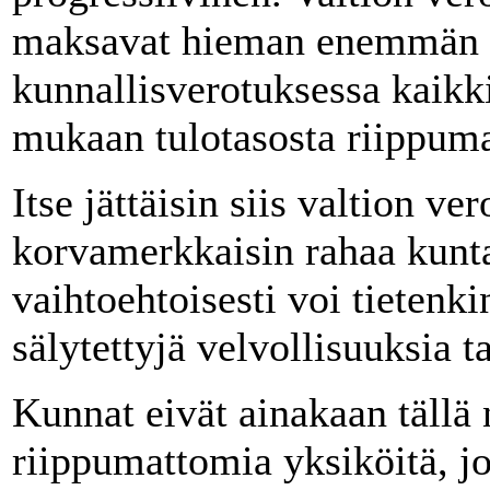
maksavat hieman enemmän k
kunnallisverotuksessa kaik
mukaan tulotasosta riippuma
Itse jättäisin siis valtion ve
korvamerkkaisin rahaa kunt
vaihtoehtoisesti voi tietenki
sälytettyjä velvollisuuksia t
Kunnat eivät ainakaan tällä n
riippumattomia yksiköitä, j