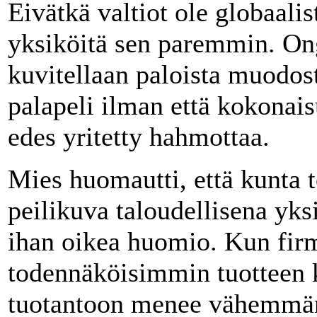
Eivätkä valtiot ole globaalis
yksiköitä sen paremmin. On
kuvitellaan paloista muodos
palapeli ilman että kokonai
edes yritetty hahmottaa.
Mies huomautti, että kunta t
peilikuva taloudellisena yks
ihan oikea huomio. Kun firm
todennäköisimmin tuotteen 
tuotantoon menee vähemmän