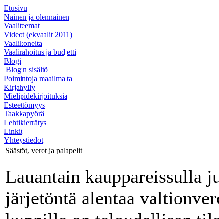
Etusivu
Nainen ja olennainen
Vaaliteemat
Videot (ekvaalit 2011)
Vaalikoneita
Vaalirahoitus ja budjetti
Blogi
Blogin sisältö
Poimintoja maailmalta
Kirjahylly
Mielipidekirjoituksia
Esteettömyys
Taakkapyörä
Lehtikierrätys
Linkit
Yhteystiedot
Säästöt, verot ja palapelit
Lauantain kauppareissulla ju
järjetöntä alentaa valtionve