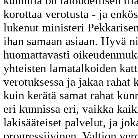
kunnilla on taloudellisen til
korottaa verotusta - ja enkö
lukenut ministeri Pekkaris
ihan samaan asiaan. Hyvä ni
huomattavasti oikeudenmuka
yhteisten lamatalkoiden ka
verotuksessa ja jakaa rahat 
kuin kerätä samat rahat kunn
eri kunnissa eri, vaikka kaik
lakisääteiset palvelut, ja jo
progressiivinen. Valtion ver