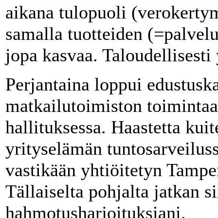
aikana tulopuoli (verokertym
samalla tuotteiden (=palvel
jopa kasvaa. Taloudellisesti
Perjantaina loppui edustusk
matkailutoimiston toiminta
hallituksessa. Haastetta kuit
yrityselämän tuntosarveiluss
vastikään yhtiöitetyn Tampe
Tällaiselta pohjalta jatkan si
hahmotusharjoituksiani.