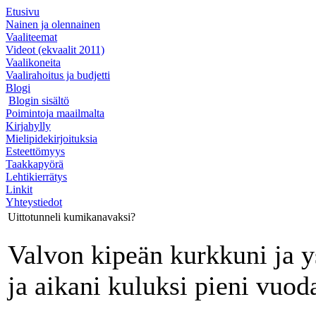
Etusivu
Nainen ja olennainen
Vaaliteemat
Videot (ekvaalit 2011)
Vaalikoneita
Vaalirahoitus ja budjetti
Blogi
Blogin sisältö
Poimintoja maailmalta
Kirjahylly
Mielipidekirjoituksia
Esteettömyys
Taakkapyörä
Lehtikierrätys
Linkit
Yhteystiedot
Uittotunneli kumikanavaksi?
Valvon kipeän kurkkuni ja y
ja aikani kuluksi pieni vuoda