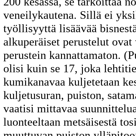
200 kesässä, se tarkoittaa n
veneilykautena. Sillä ei yksi
työllisyyttä lisäävää bisnest
alkuperäiset perustelut ovat 
perustein kannattamaton. (Pu
olisi kuin se 17, joka lehti
kumikanavaa kuljetetaan kes
kuljetusuran, puiston, satam
vaatisi mittavaa suunnittelua
luonteeltaan metsäisestä to
muuttuvan puiston ylläpitoo