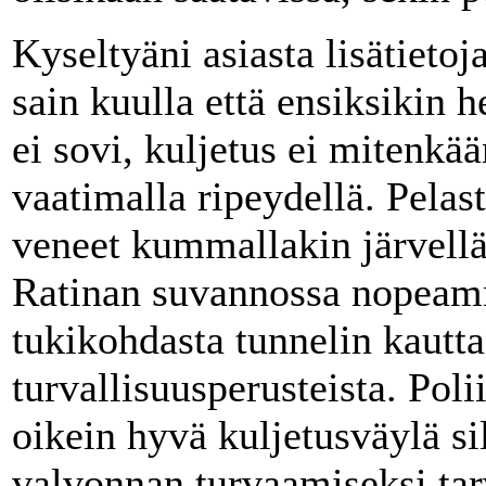
Kyseltyäni asiasta lisätieto
sain kuulla että ensiksikin 
ei sovi, kuljetus ei mitenkää
vaatimalla ripeydellä. Pelas
veneet kummallakin järvellä
Ratinan suvannossa nopeam
tukikohdasta tunnelin kautta 
turvallisuusperusteista. Pol
oikein hyvä kuljetusväylä s
valvonnan turvaamiseksi tarv