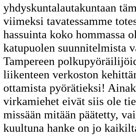
yhdyskuntalautakuntaan täm
viimeksi tavatessamme totesi
hassuinta koko hommassa oli
katupuolen suunnitelmista va
Tampereen polkupyöräilijöi
liikenteen verkoston kehitt
ottamista pyörätieksi! Aina
virkamiehet eivät siis ole tie
missään mitään päätetty, vai
kuultuna hanke on jo kaikilt