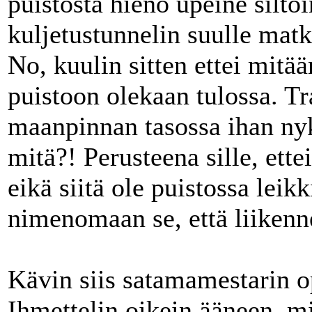
puistosta hieno upeine silto
kuljetustunnelin suulle matk
No, kuulin sitten ettei mitä
puistoon olekaan tulossa. Tr
maanpinnan tasossa ihan nyky
mitä?! Perusteena sille, ett
eikä siitä ole puistossa leikk
nimenomaan se, että liikenn
Kävin siis satamamestarin o
Ihmettelin oikein ääneen, m