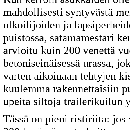
mahdollisesti syntyvästä mel
ulkoilijoiden ja lapsiperhei
puistossa, satamamestari kert
arvioitu kuin 200 venettä v
betoniseinäisessä urassa, jo
varten aikoinaan tehtyjen ki
kuulemma rakennettaisiin pu
upeita siltoja trailerikuilun y
Tässä on pieni ristiriita: jos