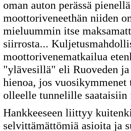
oman auton perässä pienellä t
moottoriveneethän niiden omi
mieluummin itse maksamatta
siirrosta... Kuljetusmahdolli
moottorivenematkailua eten
"ylävesillä" eli Ruoveden ja
hienoa, jos vuosikymmenet ty
olleelle tunnelille saataisiin
Hankkeeseen liittyy kuitenk
selvittämättömiä asioita ja