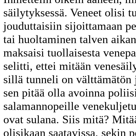
säilytyksessä. Veneet olisi 
jouduttaisiin sijoittamaan p
tai huoltaminen talven aikan
maksaisi tuollaisesta venep
selitti, ettei mitään venesäil
sillä tunneli on välttämätön 
sen pitää olla avoinna poliis
salamannopeille venekuljetu
ovat sulana. Siis mitä? Mitää
olisikaan saatavissa, sekin p