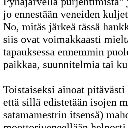
Pyhäjärvellä purjehtimista" 
jo ennestään veneiden kuljet
No, mitäs järkeä tässä han
siis ovat voimakkaasti mielt
tapauksessa ennemmin puoles
paikkaa, suunnitelmia tai ku
Toistaiseksi ainoat pitävästi
että sillä edistetään isojen
satamamestrin itsensä) mahd
moottoriveneellään helposti j