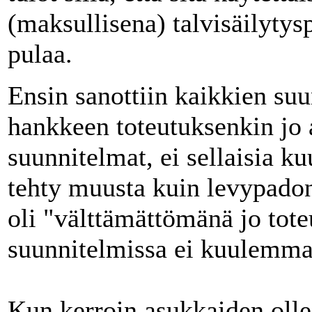
(maksullisena) talvisäilyty
pulaa.
Ensin sanottiin kaikkien su
hankkeen toteutuksenkin jo
suunnitelmat, ei sellaisia 
tehty muusta kuin levypado
oli "välttämättömänä jo tote
suunnitelmissa ei kuulemma 
Kun kerroin asukkaiden ollee