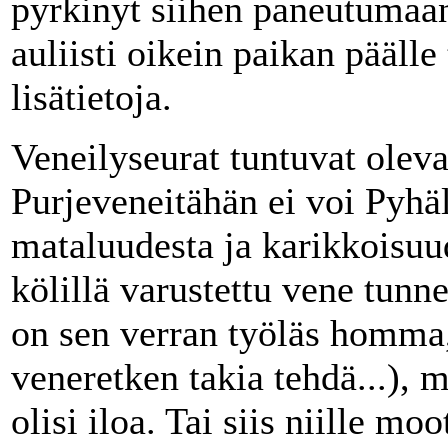
pyrkinyt siihen paneutumaa
auliisti oikein paikan pääll
lisätietoja.
Veneilyseurat tuntuvat olev
Purjeveneitähän ei voi Pyhä
mataluudesta ja karikkoisuud
kölillä varustettu vene tun
on sen verran työläs homma, e
veneretken takia tehdä...), m
olisi iloa. Tai siis niille moo