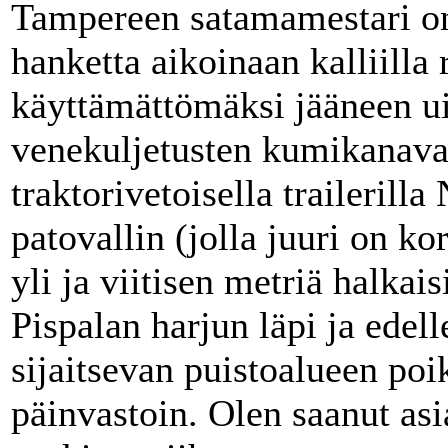
Tampereen satamamestari on 
hanketta aikoinaan kalliilla
käyttämättömäksi jääneen ui
venekuljetusten kumikanavaks
traktorivetoisella trailerilla
patovallin (jolla juuri on k
yli ja viitisen metriä halkai
Pispalan harjun läpi ja edel
sijaitsevan puistoalueen poi
päinvastoin. Olen saanut asi