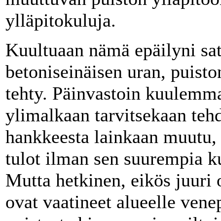
ylläpitokuluja.
Kuultuaan nämä epäilyni sata
betoniseinäisen uran, puisto
tehty. Päinvastoin kuulemma
ylimalkaan tarvitsekaan tehd
hankkeesta lainkaan muutu, 
tulot ilman sen suurempia k
Mutta hetkinen, eikös juur
ovat vaatineet alueelle venep