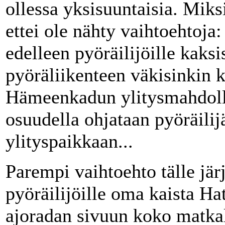
ollessa yksisuuntaisia. Miks
ettei ole nähty vaihtoehtoja
edelleen pyöräilijöille kaks
pyöräliikenteen väkisinkin k
Hämeenkadun ylitysmahdolli
osuudella ohjataan pyöräili
ylityspaikkaan...
Parempi vaihtoehto tälle järj
pyöräilijöille oma kaista Ha
ajoradan sivuun koko matkal