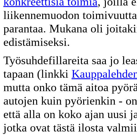
konkreettisia toimia
, joilla
liikennemuodon toimivuutta 
parantaa. Mukana oli joitak
edistämiseksi.
Työsuhdefillareita saa jo le
tapaan (linkki
Kauppalehden 
mutta onko tämä aitoa pyörä
autojen kuin pyörienkin - on 
että alla on koko ajan uusi 
jotka ovat tästä ilosta valm