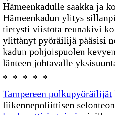
Hämeenkadulle saakka ja kor
Hämeenkadun ylitys sillanpi
tietysti viistota reunakivi 
ylittänyt pyöräilijä pääsisi
kadun pohjoispuolen kevyen 
länteen johtavalle yksisuunt
* * * * *
Tampereen polkupyöräilijät
liikennepoliittisen selonteo