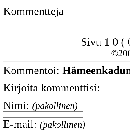
Kommentteja
Sivu 1 0 (
©20
Kommentoi:
Hämeenkadun py
Kirjoita kommenttisi:
Nimi:
(pakollinen)
E-mail:
(pakollinen)