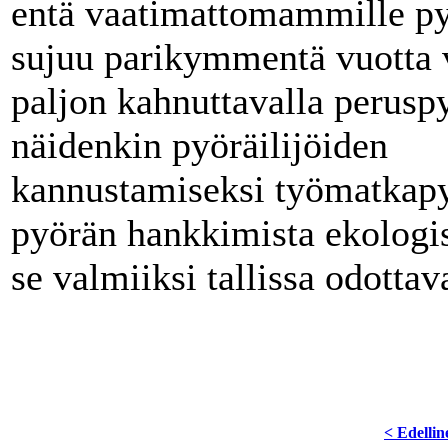
entä vaatimattomammille pyö
sujuu parikymmentä vuotta v
paljon kahnuttavalla peruspy
näidenkin pyöräilijöiden
kannustamiseksi työmatkap
pyörän hankkimista ekologi
se valmiiksi tallissa odottav
< Edellin