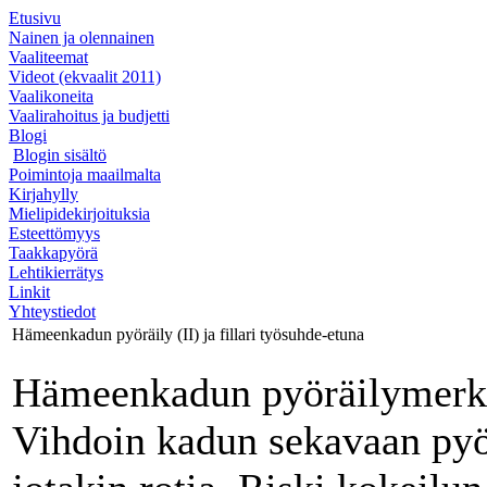
Etusivu
Nainen ja olennainen
Vaaliteemat
Videot (ekvaalit 2011)
Vaalikoneita
Vaalirahoitus ja budjetti
Blogi
Blogin sisältö
Poimintoja maailmalta
Kirjahylly
Mielipidekirjoituksia
Esteettömyys
Taakkapyörä
Lehtikierrätys
Linkit
Yhteystiedot
Hämeenkadun pyöräily (II) ja fillari työsuhde-etuna
Hämeenkadun pyöräilymerkin
Vihdoin kadun sekavaan pyör