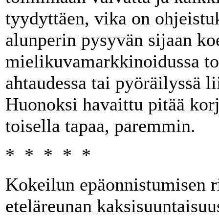
tyydyttäen, vika on ohjeistuk
alunperin pysyvän sijaan ko
mielikuvamarkkinoidussa to
ahtaudessa tai pyöräilyssä l
Huonoksi havaittu pitää korja
toisella tapaa, paremmin.
* * * * *
Kokeilun epäonnistumisen ri
eteläreunan kaksisuuntaisu