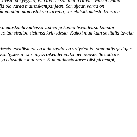
iivista näkyvyyttä, jota taas ei saa ilman rahaa. Vaikka työtön
hänellä ole varaa mainoskampanjaan. Sen sijaan varaa on
pitää muuttaa mainostuksen tarvetta, siis ehdokkuudesta kansalle
tava eduskuntavaaleissa valtien ja kunnallisvaaleissa kunnan
tuottaa sisältöä sielunsa kyllyydestä. Kaikki muu kuin sovitulla tavalla
esta varallisuudesta kuin saaduista yritysten tai ammattijärjestöjen
assa. Systeemi olisi myös oikeudenmukainen nouseville aatteille:
n ja edustajien määrään. Kun mainostustarve olisi pienempi,