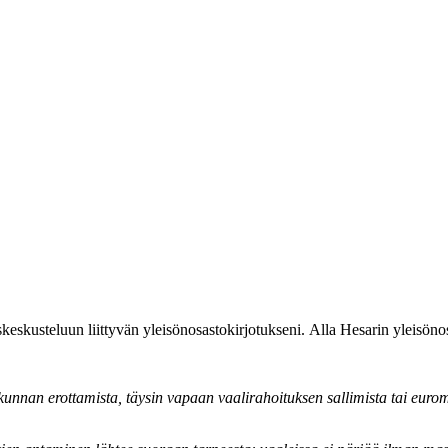
eskusteluun liittyvän yleisönosastokirjotukseni. Alla Hesarin yleisönosa
unnan erottamista, täysin vapaan vaalirahoituksen sallimista tai euromä