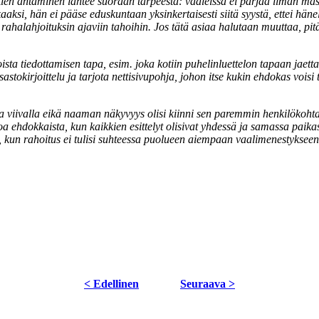
ukien antaminen lähtee suoraan tarpeesta: vaaleissa ei pärjää ilman mass
kkaaksi, hän ei pääse eduskuntaan yksinkertaisesti siitä syystä, ettei 
sti rahalahjoituksin ajaviin tahoihin. Jos tätä asiaa halutaan muuttaa, 
oista tiedottamisen tapa, esim. joka kotiin puhelinluettelon tapaan jaet
astokirjoittelu ja tarjota nettisivupohja, johon itse kukin ehdokas voisi 
viivalla eikä naaman näkyvyys olisi kiinni sen paremmin henkilökohtais
toa ehdokkaista, kun kaikkien esittelyt olisivat yhdessä ja samassa paik
a, kun rahoitus ei tulisi suhteessa puolueen aiempaan vaalimenestyksee
< Edellinen
Seuraava >