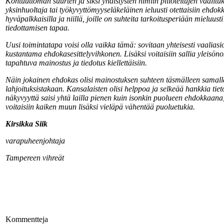
Kohtuuttoman suurten ja siksi yhdistysten nimiin piiloteltujen vaalit
yksinhuoltaja tai työkyvyttömyyseläkeläinen ieluusti otettaisiin ehdo
hyväpalkkaisilla ja niillä, joille on suhteita tarkoitusperiään mieluu
tiedottamisen tapaa.
Uusi toimintatapa voisi olla vaikka tämä: sovitaan yhteisesti vaaliasi
kustantama ehdokasesittelyvihkonen. Lisäksi voitaisiin sallia yleisönos
tapahtuva mainostus ja tiedotus kiellettäisiin.
Näin jokainen ehdokas olisi mainostuksen suhteen täsmälleen samalla 
lahjoituksistakaan. Kansalaisten olisi helppoa ja selkeää hankkia tie
näkyvyyttä saisi yhtä lailla pienen kuin isonkin puolueen ehdokkaan
voitaisiin kaiken muun lisäksi vieläpä vähentää puoluetukia.
Kirsikka Siik
varapuheenjohtaja
Tampereen vihreät
Kommentteja