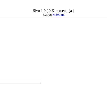
Sivu 1 0 ( 0 Kommentteja )
©2006
MosCom