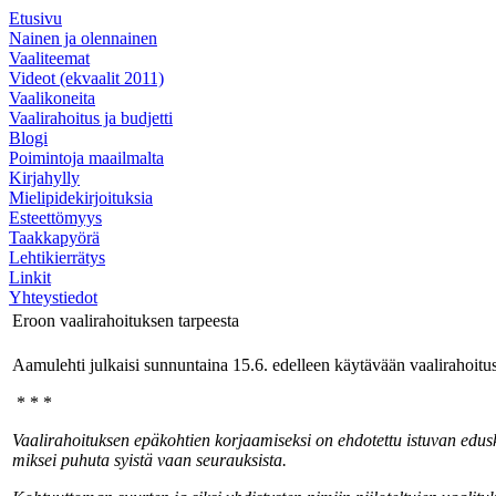
Etusivu
Nainen ja olennainen
Vaaliteemat
Videot (ekvaalit 2011)
Vaalikoneita
Vaalirahoitus ja budjetti
Blogi
Poimintoja maailmalta
Kirjahylly
Mielipidekirjoituksia
Esteettömyys
Taakkapyörä
Lehtikierrätys
Linkit
Yhteystiedot
Eroon vaalirahoituksen tarpeesta
Aamulehti julkaisi sunnuntaina 15.6. edelleen käytävään vaalirahoitusk
* * *
Vaalirahoituksen epäkohtien korjaamiseksi on ehdotettu istuvan edusk
miksei puhuta syistä vaan seurauksista.