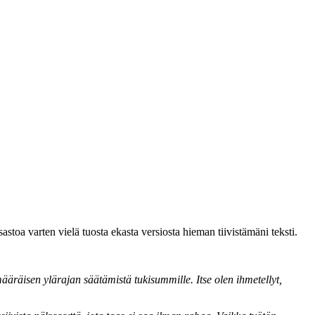
stoa varten vielä tuosta ekasta versiosta hieman tiivistämäni teksti.
äräisen ylärajan säätämistä tukisummille. Itse olen ihmetellyt,