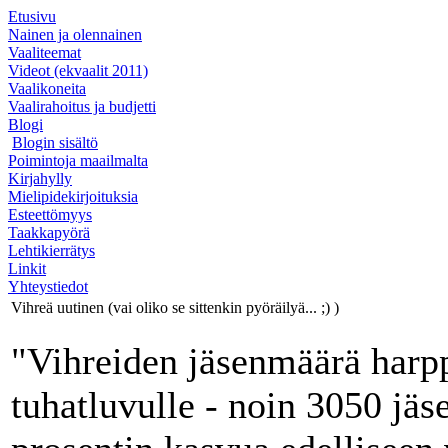
Etusivu
Nainen ja olennainen
Vaaliteemat
Videot (ekvaalit 2011)
Vaalikoneita
Vaalirahoitus ja budjetti
Blogi
Blogin sisältö
Poimintoja maailmalta
Kirjahylly
Mielipidekirjoituksia
Esteettömyys
Taakkapyörä
Lehtikierrätys
Linkit
Yhteystiedot
Vihreä uutinen (vai oliko se sittenkin pyöräilyä... ;) )
"Vihreiden jäsenmäärä harp
tuhatluvulle - noin 3050 jä