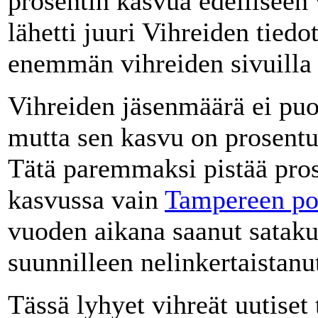
prosentin kasvua edelliseen
lähetti juuri Vihreiden tiedot
enemmän vihreiden sivuill
Vihreiden jäsenmäärä ei puo
mutta sen kasvu on prosentua
Tätä paremmaksi pistää pro
kasvussa vain
Tampereen pol
vuoden aikana saanut satakun
suunnilleen nelinkertaistanu
Tässä lyhyet vihreät uutiset