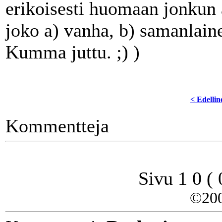
erikoisesti huomaan jonkun 
joko a) vanha, b) samanlaine
Kumma juttu. ;) )
< Edellin
Kommentteja
Sivu 1 0 (
©20