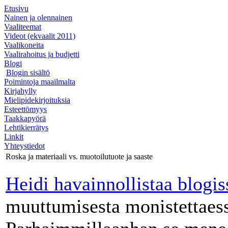
Etusivu
Nainen ja olennainen
Vaaliteemat
Videot (ekvaalit 2011)
Vaalikoneita
Vaalirahoitus ja budjetti
Blogi
Blogin sisältö
Poimintoja maailmalta
Kirjahylly
Mielipidekirjoituksia
Esteettömyys
Taakkapyörä
Lehtikierrätys
Linkit
Yhteystiedot
Roska ja materiaali vs. muotoilutuote ja saaste
Heidi havainnollistaa blogi
muuttumisesta monistettaes