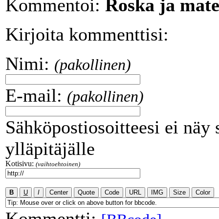
Kommentoi:
Roska ja mater
Kirjoita kommenttisi:
Nimi:
(pakollinen)
E-mail:
(pakollinen)
Sähköpostiosoitteesi ei näy 
ylläpitäjälle
Kotisivu:
(vaihtoehtoinen)
Kommentti: