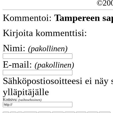
©20
Kommentoi:
Tampereen sap
Kirjoita kommenttisi:
Nimi:
(pakollinen)
E-mail:
(pakollinen)
Sähköpostiosoitteesi ei näy 
ylläpitäjälle
Kotisivu:
(vaihtoehtoinen)