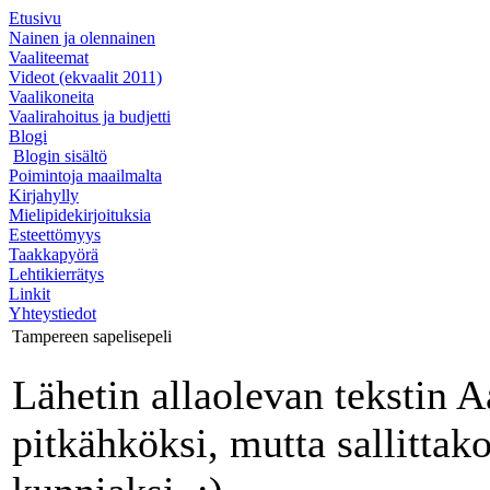
Etusivu
Nainen ja olennainen
Vaaliteemat
Videot (ekvaalit 2011)
Vaalikoneita
Vaalirahoitus ja budjetti
Blogi
Blogin sisältö
Poimintoja maailmalta
Kirjahylly
Mielipidekirjoituksia
Esteettömyys
Taakkapyörä
Lehtikierrätys
Linkit
Yhteystiedot
Tampereen sapelisepeli
Lähetin allaolevan tekstin 
pitkähköksi, mutta sallittak