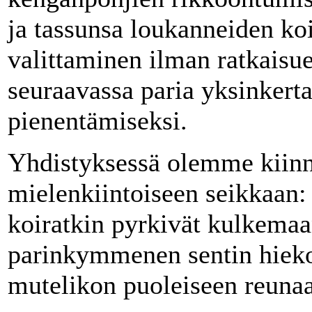
ja tassunsa loukanneiden koi
valittaminen ilman ratkaisu
seuraavassa paria yksinkert
pienentämiseksi.
Yhdistyksessä olemme kiinn
mielenkiintoiseen seikkaan: n
koiratkin pyrkivät kulkemaan
parinkymmenen sentin hieko
mutelikon puoleiseen reunaa