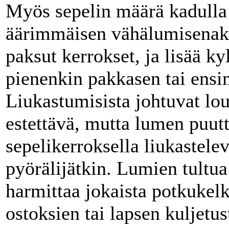
Myös sepelin määrä kadulla
äärimmäisen vähälumisenakin
paksut kerrokset, ja lisää k
pienenkin pakkasen tai ensi
Liukastumisista johtuvat lou
estettävä, mutta lumen puutt
sepelikerroksella liukastele
pyörälijätkin. Lumien tultua
harmittaa jokaista potkukelk
ostoksien tai lapsen kuljetus