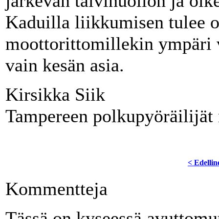
järkevän talvihuollon ja oik
Kaduilla liikkumisen tulee o
moottorittomillekin ympäri 
vain kesän asia.
Kirsikka Siik
Tampereen polkupyöräilijät 
< Edellin
Kommentteja
Tässä on kyseessä avuttomuu