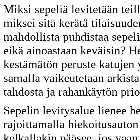
Miksi sepeliä levitetään teil
miksei sitä kerätä tilaisuude
mahdollista puhdistaa sepeli
eikä ainoastaan keväisin? H
kestämätön peruste katujen 
samalla vaikeutetaan arkista
tahdosta ja rahankäytön prior
Sepelin levitysalue lienee h
rajoittamalla hiekoitusauton 
kelkallakin pääsee, jos vaan 