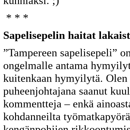
kunniaksi. ;)
* * *
Sapelisepelin haitat lakaist
”Tampereen sapelisepeli” o
ongelmalle antama hymyilytt
kuitenkaan hymyilytä. Olen 
puheenjohtajana saanut kuull
kommentteja – enkä ainoasta
kohdanneilta työmatkapyöräi
kengänpohjien rikkoontumista