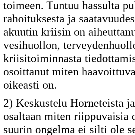
toimeen. Tuntuu hassulta p
rahoituksesta ja saatavuud
akuutin kriisin on aiheutta
vesihuollon, terveydenhuoll
kriisitoiminnasta tiedottami
osoittanut miten haavoittuv
oikeasti on.
2) Keskustelu Horneteista ja
osaltaan miten riippuvaisi
suurin ongelma ei silti ole se