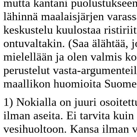
mutta kantani puolustuksee
lähinnä maalaisjärjen varass
keskustelu kuulostaa ristiriit
ontuvaltakin. (Saa älähtää, 
mielellään ja olen valmis k
perustelut vasta-argumenteil
maallikon huomioita Suomen
1) Nokialla on juuri osoitet
ilman aseita. Ei tarvita kuin
vesihuoltoon. Kansa ilman ve