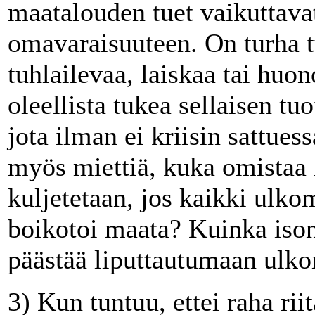
maatalouden tuet vaikuttav
omavaraisuuteen. On turha tu
tuhlailevaa, laiskaa tai huon
oleellista tukea sellaisen tu
jota ilman ei kriisin sattues
myös miettiä, kuka omistaa l
kuljetetaan, jos kaikki ulko
boikotoi maata? Kuinka ison
päästää liputtautumaan ulko
3) Kun tuntuu, ettei raha ri