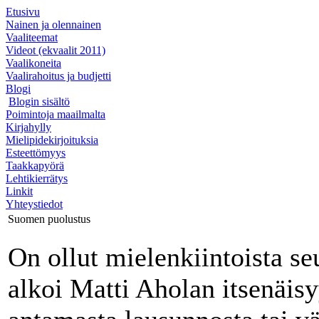
Etusivu
Nainen ja olennainen
Vaaliteemat
Videot (ekvaalit 2011)
Vaalikoneita
Vaalirahoitus ja budjetti
Blogi
Blogin sisältö
Poimintoja maailmalta
Kirjahylly
Mielipidekirjoituksia
Esteettömyys
Taakkapyörä
Lehtikierrätys
Linkit
Yhteystiedot
Suomen puolustus
On ollut mielenkiintoista seu
alkoi Matti Aholan itsenäis