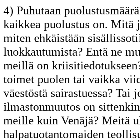
4) Puhutaan puolustusmäärära
kaikkea puolustus on. Mitä j
miten ehkäistään sisällissoti
luokkautumista? Entä ne muut
meillä on kriisitiedotuksee
toimet puolen tai vaikka vi
väestöstä sairastuessa? Tai 
ilmastonmuutos on sittenkin
meille kuin Venäjä? Meitä 
halpatuotantomaiden teolli