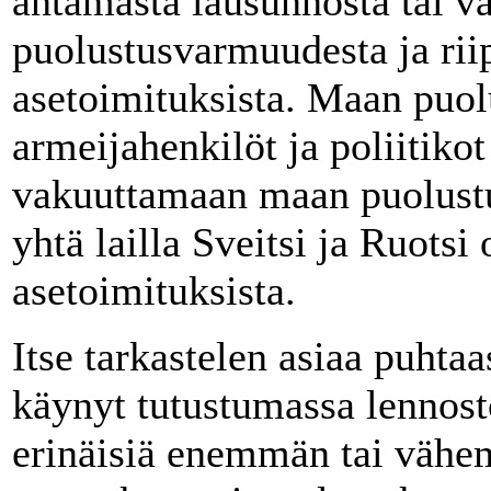
antamasta lausunnosta tai v
puolustusvarmuudesta ja ri
asetoimituksista. Maan puol
armeijahenkilöt ja poliitikot
vakuuttamaan maan puolustus
yhtä lailla Sveitsi ja Ruotsi
asetoimituksista.
Itse tarkastelen asiaa puht
käynyt tutustumassa lennost
erinäisiä enemmän tai vähem