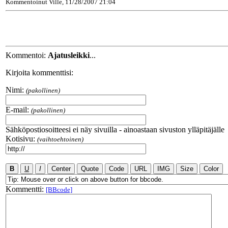
Kommentoinut Ville, 11/28/2007 21:04
Kommentoi:
Ajatusleikki
...
Kirjoita kommenttisi:
Nimi:
(pakollinen)
E-mail:
(pakollinen)
Sähköpostiosoitteesi ei näy sivuilla - ainoastaan sivuston ylläpitäjälle
Kotisivu:
(vaihtoehtoinen)
Kommentti:
[BBcode]