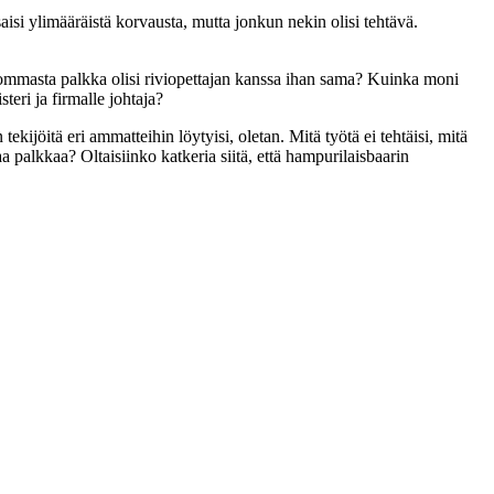
saisi ylimääräistä korvausta, mutta jonkun nekin olisi tehtävä.
n hommasta palkka olisi riviopettajan kanssa ihan sama? Kuinka moni
teri ja firmalle johtaja?
kijöitä eri ammatteihin löytyisi, oletan. Mitä työtä ei tehtäisi, mitä
 palkkaa? Oltaisiinko katkeria siitä, että hampurilaisbaarin