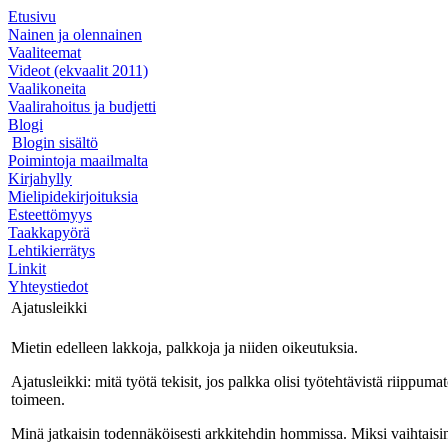
Etusivu
Nainen ja olennainen
Vaaliteemat
Videot (ekvaalit 2011)
Vaalikoneita
Vaalirahoitus ja budjetti
Blogi
Blogin sisältö
Poimintoja maailmalta
Kirjahylly
Mielipidekirjoituksia
Esteettömyys
Taakkapyörä
Lehtikierrätys
Linkit
Yhteystiedot
Ajatusleikki
Mietin edelleen lakkoja, palkkoja ja niiden oikeutuksia.
Ajatusleikki: mitä työtä tekisit, jos palkka olisi työtehtävistä riipp
toimeen.
Minä jatkaisin todennäköisesti arkkitehdin hommissa. Miksi vaihtaisi