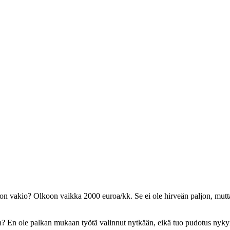
umaton vakio? Olkoon vaikka 2000 euroa/kk. Se ei ole hirveän paljon, mutt
n? En ole palkan mukaan työtä valinnut nytkään, eikä tuo pudotus nykyis