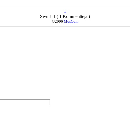
1
Sivu 1 1 ( 1 Kommentteja )
©2006
MosCom