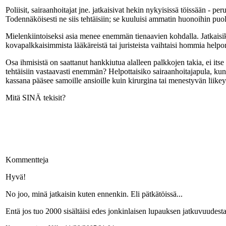
Poliisit, sairaanhoitajat jne. jatkaisivat hekin nykyisissä töissään - 
Todennäköisesti ne siis tehtäisiin; se kuuluisi ammatin huonoihin puol
Mielenkiintoiseksi asia menee enemmän tienaavien kohdalla. Jatkaisiko
kovapalkkaisimmista lääkäreistä tai juristeista vaihtaisi hommia helpom
Osa ihmisistä on saattanut hankkiutua alalleen palkkojen takia, ei itse 
tehtäisiin vastaavasti enemmän? Helpottaisiko sairaanhoitajapula, kun
kassana pääsee samoille ansioille kuin kirurgina tai menestyvän liikey
Mitä SINÄ tekisit?
Kommentteja
Hyvä!
No joo, minä jatkaisin kuten ennenkin. Eli pätkätöissä...
Entä jos tuo 2000 sisältäisi edes jonkinlaisen lupauksen jatkuvuudesta