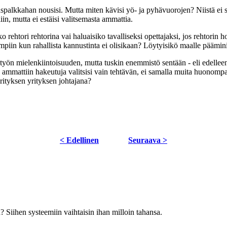
peruspalkkahan nousisi. Mutta miten kävisi yö- ja pyhävuorojen? Niistä ei 
iin, mutta ei estäisi valitsemasta ammattia.
 rehtori rehtorina vai haluaisiko tavalliseksi opettajaksi, jos rehtori
piin kun rahallista kannustinta ei olisikaan? Löytyisikö maalle pääminis
työn mielenkiintoisuuden, mutta tuskin enemmistö sentään - eli edelleen te
 ammattiin hakeutuja valitsisi vain tehtävän, ei samalla muita huonompaa
rityksen yrityksen johtajana?
< Edellinen
Seuraava >
? Siihen systeemiin vaihtaisin ihan milloin tahansa.