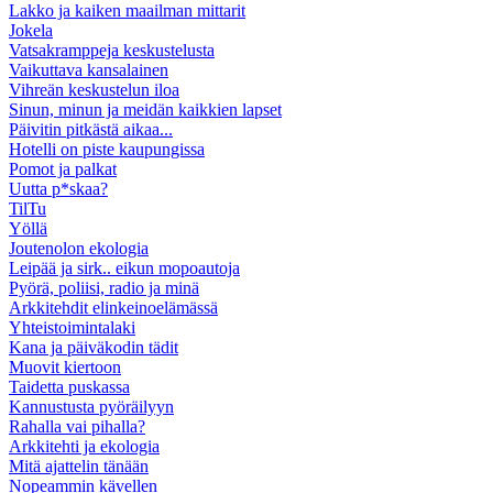
Lakko ja kaiken maailman mittarit
Jokela
Vatsakramppeja keskustelusta
Vaikuttava kansalainen
Vihreän keskustelun iloa
Sinun, minun ja meidän kaikkien lapset
Päivitin pitkästä aikaa...
Hotelli on piste kaupungissa
Pomot ja palkat
Uutta p*skaa?
TilTu
Yöllä
Joutenolon ekologia
Leipää ja sirk.. eikun mopoautoja
Pyörä, poliisi, radio ja minä
Arkkitehdit elinkeinoelämässä
Yhteistoimintalaki
Kana ja päiväkodin tädit
Muovit kiertoon
Taidetta puskassa
Kannustusta pyöräilyyn
Rahalla vai pihalla?
Arkkitehti ja ekologia
Mitä ajattelin tänään
Nopeammin kävellen