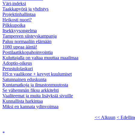
Väri-indeksi
Taakkapyörä ja yhdistys
Projektinhallintaa
Heikosti nuori?
Pilkkupoika
Itsekkyysongelma
Tampereen siisteyskampanja
Paluu normaaliin elämään
1080 upeaa ääntä!
Postilaatikkopahoinvointia
Kuluttajalla on valtaa muuttaa maailmaa
Adoptio-oikeus
Perustulolaskuri
HS:n vaalikone + kevyet kuulumiset
Satunnainen eduskunta
Kuntamatkoja ja ilmastonmuutosta
Se vähemmän fiksu arkkitehti
Vaaliteemat ja muita lisäyksiä sivuille
Kunnallista harkintaa
Miksi en kannata ydinvoimaa
<< Alkuun
< Edellin
*