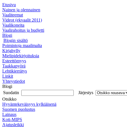
Etusivu
Nainen ja olennainen
Vaaliteemat
Videot (ekvaalit 2011)
Vaalikoneita
Vaalirahoitus ja budjetti
Blogi
Blogin sisältö
Poimintoja maailmalta
Kirjahylly
Mielipidekirjoituksia
Esteettömyys
Taakkapyörä
Lehtikierrätys
Linkit
Yhteystiedot
Blogi
Suodatin
Järjestys
Otsikko
Hyväntekeväisyys kylkiäisenä
Suomen puolustus
Lainaus
Koti-MIPS
Ajatusleikki