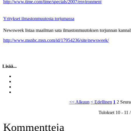
http://www.time.com/time/specials/2007/environment
Yritykset ilmastonmuutosta torjumassa
Newsweek listaa maailman sata ilmastonmuutoksen torjunnan kannalta 
http://www.msnbc.msn.com/id/17954236/site/newsweek/
Lisää...
<< Alkuun
< Edellinen
1
2
Seura
Tulokset 10 - 11 /
Kommentteja