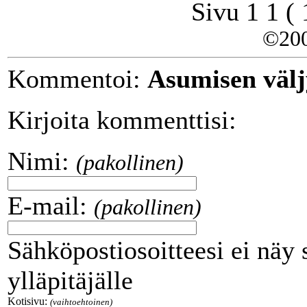
Sivu 1 1 (
©20
Kommentoi:
Asumisen välj
Kirjoita kommenttisi:
Nimi:
(pakollinen)
E-mail:
(pakollinen)
Sähköpostiosoitteesi ei näy 
ylläpitäjälle
Kotisivu:
(vaihtoehtoinen)