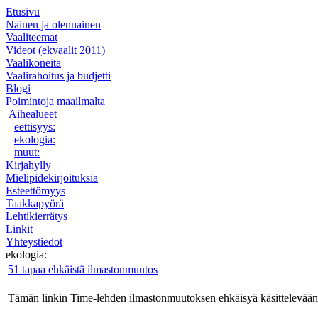
Etusivu
Nainen ja olennainen
Vaaliteemat
Videot (ekvaalit 2011)
Vaalikoneita
Vaalirahoitus ja budjetti
Blogi
Poimintoja maailmalta
Aihealueet
eettisyys:
ekologia:
muut:
Kirjahylly
Mielipidekirjoituksia
Esteettömyys
Taakkapyörä
Lehtikierrätys
Linkit
Yhteystiedot
ekologia:
51 tapaa ehkäistä ilmastonmuutos
Tämän linkin Time-lehden ilmastonmuutoksen ehkäisyä käsittelevään a